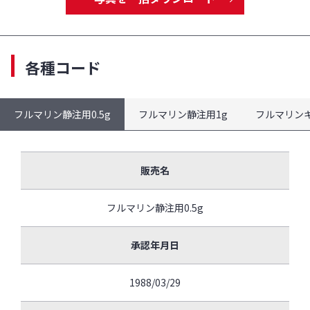
各種コード
フルマリン静注用0.5g
フルマリン静注用1g
フルマリンキ
販売名
フルマリン静注用0.5g
承認年月日
1988/03/29