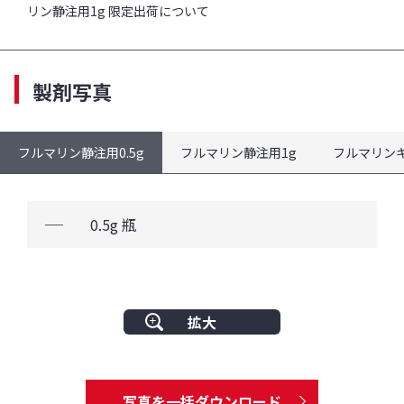
リン静注用1g 限定出荷について
製剤写真
フルマリン静注用0.5g
フルマリン静注用1g
フルマリンキ
0.5g 瓶
閉
じ
る
拡大
写真を一括ダウンロード