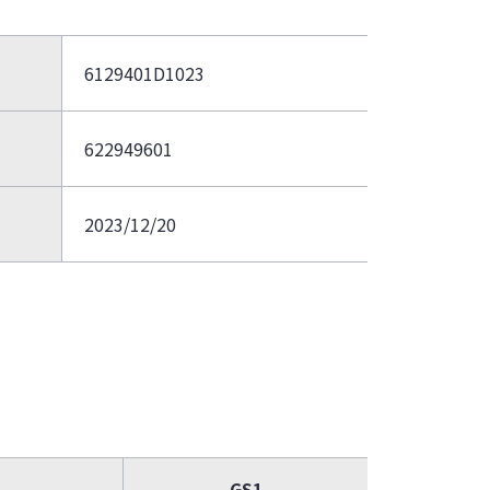
6129401D1023
622949601
2023/12/20
GS1