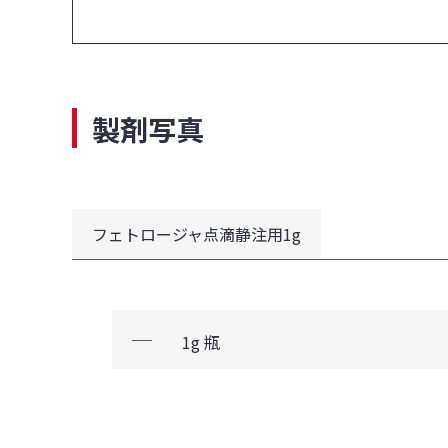
製剤写真
フェトロージャ点滴静注用1g
1g 瓶