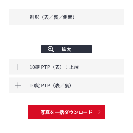
剤形（表／裏／側面）
閉
じ
る
拡大
10錠 PTP（表）：上端
開
く
10錠 PTP（表／裏）
開
く
写真を一括ダウンロード