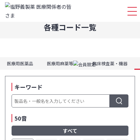
ログイ
各種コード一覧
医療用医薬品
医療用麻薬等
臨床検査薬・機器
キーワード
検
索
50音
すべて