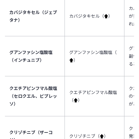
カバ
カバジタキセル（ジェブ
カバジタキセル（
↑
）
が発
タナ）
れが
グア
グアンファシン塩酸塩
グアンファシン塩酸塩（
副作
（インチュニブ）
↑
）
るお
クエチアピンフマル酸塩
クエ
クエチアピンフマル酸塩
（セロクエル、ビプレッ
の作
（
↑
）
ソ）
があ
クリ
クリゾチニブ（ザーコ
クリゾチニブ（
↑
）
発現