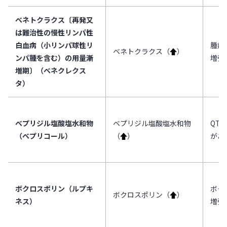
ベネトクラクス〔再発又
は難治性の慢性リンパ性
白血病（小リンパ球性リ
腫瘍
ベネトクラクス（
↑
）
ンパ腫を含む）の用量漸
増強
増期〕（ベネクレクス
タ）
ベプリジル塩酸塩水和物
ベプリジル塩酸塩水和物
QT
（ベプリコール）
（
↑
）
があ
ボクロスポリン（ルプキ
ボク
ボクロスポリン（
↑
）
ネス）
増強