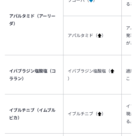
ゾコーバ（
↓
）
るお
アパルタミド（アーリー
ダ）
アパ
アパルタミド（
↑
）
発現
があ
イバブラジン塩酸塩（コ
イバブラジン塩酸塩（
↑
過度
ララン）
）
こと
イブ
イブルチニブ（イムブル
イブルチニブ（
↑
）
現が
ビカ）
る。