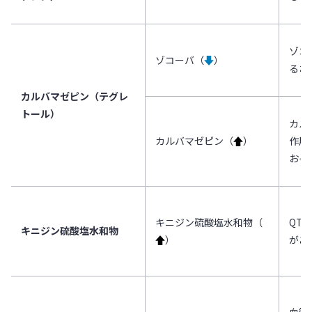
ゾコ
ゾコーバ（
↓
）
るお
カルバマゼピン（テグレ
トール）
カル
カルバマゼピン（
↑
）
作用
おそ
キニジン硫酸塩水和物（
QT
キニジン硫酸塩水和物
↑
）
があ