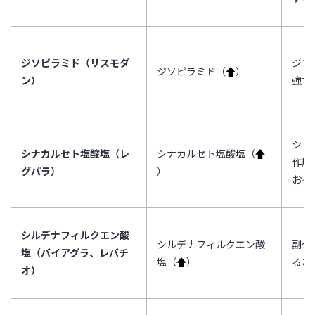
ジソピラミド（リスモダ
ジソ
ジソピラミド（
↑
）
ン）
強す
シナ
シナカルセト塩酸塩（レ
シナカルセト塩酸塩（
↑
作用
グパラ）
）
おそ
シルデナフィルクエン酸
シルデナフィルクエン酸
副作
塩（バイアグラ、レバチ
塩（
↑
）
るお
オ）