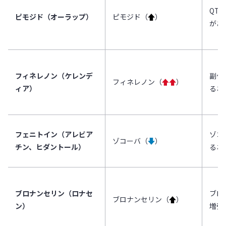
QT
ピモジド（オーラップ）
ピモジド（
↑
）
があ
フィネレノン（ケレンデ
副作
フィネレノン（
↑↑
）
ィア）
るお
フェニトイン（アレビア
ゾコ
ゾコーバ（
↓
）
チン、ヒダントール）
るお
ブロナンセリン（ロナセ
ブロ
ブロナンセリン（
↑
）
ン）
増強