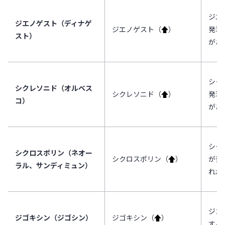
ジエ
ジエノゲスト（ディナゲ
ジエノゲスト（
↑
）
発現
スト）
があ
シク
シクレソニド（オルベス
シクレソニド（
↑
）
発現
コ）
があ
シク
シクロスポリン（ネオー
シクロスポリン（
↑
）
が発
ラル、サンディミュン）
れが
ジゴ
ジゴキシン（ジゴシン）
ジゴキシン（
↑
）
する