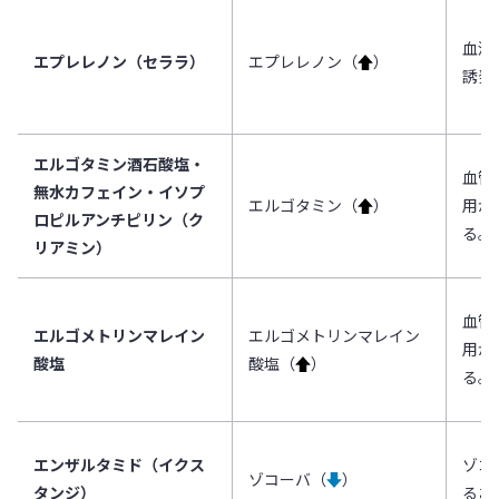
血清
エプレレノン（セララ）
エプレレノン（
↑
）
誘発
エルゴタミン酒石酸塩・
血管
無水カフェイン・イソプ
エルゴタミン（
↑
）
用が
ロピルアンチピリン（ク
る。
リアミン）
血管
エルゴメトリンマレイン
エルゴメトリンマレイン
用が
酸塩
酸塩（
↑
）
る。
エンザルタミド（イクス
ゾコ
ゾコーバ（
↓
）
タンジ）
るお