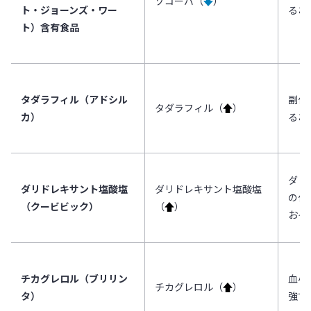
ゾコーバ（
↓
）
ト・ジョーンズ・ワー
るお
ト）含有食品
タダラフィル（アドシル
副作
タダラフィル（
↑
）
カ）
るお
ダリ
ダリドレキサント塩酸塩
ダリドレキサント塩酸塩
の作
（クービビック）
（
↑
）
おそ
チカグレロル（ブリリン
血小
チカグレロル（
↑
）
タ）
強す