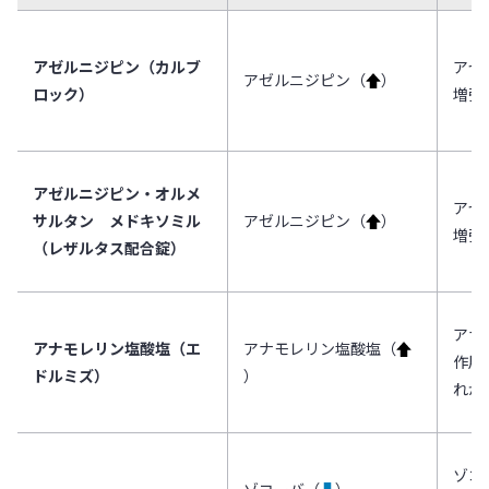
アゼルニジピン（カルブ
アゼ
アゼルニジピン（
↑
）
ロック）
増強
アゼルニジピン・オルメ
アゼ
サルタン メドキソミル
アゼルニジピン（
↑
）
増強
（レザルタス配合錠）
アナ
アナモレリン塩酸塩（エ
アナモレリン塩酸塩（
↑
作用
ドルミズ）
）
れが
ゾコ