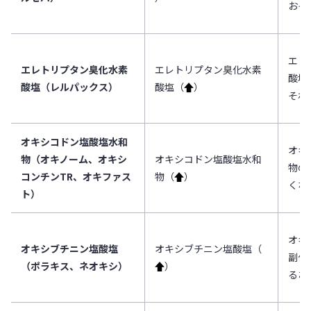
おそ
エレ
エレトリプタン臭化水素
エレトリプタン臭化水素
酸塩
酸塩（レルパックス）
酸塩（
↑
）
それ
オキシコドン塩酸塩水和
オキ
物（オキノーム、オキシ
オキシコドン塩酸塩水和
物の
コンチンTR、オキファス
物（
↑
）
くな
ト）
オキ
オキシブチニン塩酸塩
オキシブチニン塩酸塩（
副作
（ポラキス、ネオキシ）
↑
）
るお