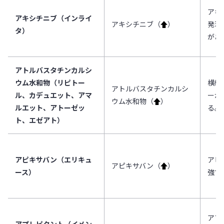
アキ
アキシチニブ（インライ
アキシチニブ（
↑
）
発現
タ）
があ
アトルバスタチンカルシ
ウム水和物（リピトー
横紋
アトルバスタチンカルシ
ル、カデュエット、アマ
ーが
ウム水和物（
↑
）
ルエット、アトーゼッ
る。
ト、エゼアト）
アピキサバン（エリキュ
アピ
アピキサバン（
↑
）
ース）
強す
アプ