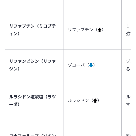
リファブチン（ミコブテ
リフ
リファブチン（
↑
）
ィン）
強す
リファンピシン（リファ
ゾコ
ゾコーバ（
↓
）
ジン）
るお
ルラシドン塩酸塩（ラツ
ルラ
ルラシドン（
↑
）
ーダ）
する
ロナファルニブ（ゾキン
副作