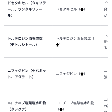
ドセタキセル（タキソテ
ドセ
ール、ワンタキソテー
ドセタキセル（
↑
）
発現
ル）
があ
トル
トルテロジン酒石酸塩
トルテロジン酒石酸塩（
副作
（デトルシトール）
↑
）
るお
ニフェジピン（セパミッ
ニフ
ニフェジピン（
↑
）
ト、アダラート）
強す
ニロ
ニロチニブ塩酸塩水和物
ニロチニブ塩酸塩水和物
の副
（タシグナ）
（
↑
）