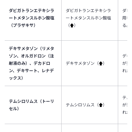
ダビガトランエテキシラ
ダビガトランエテキシラ
ダビ
ートメタンスルホン酸塩
ートメタンスルホン酸塩
用を
（プラザキサ）
（
↑
）
る。
デキサメタゾン（リメタ
ゾン、オルガドロン（注
デキ
射液のみ）、デカドロ
デキサメタゾン（
↑
）
が発
ン、デキサート、レナデ
れが
ックス）
テム
テムシロリムス（トーリ
テムシロリムス（
↑
）
が発
セル）
れが