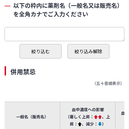
以下の枠内に薬剤名（一般名又は販売名）
を全角カナでご入力ください
併用禁忌
（五十音順表示）
血中濃度への影響
血中
一般名（販売名）
（著しく上昇：
↑↑
、上
昇：
↑
、減少：
↓
）