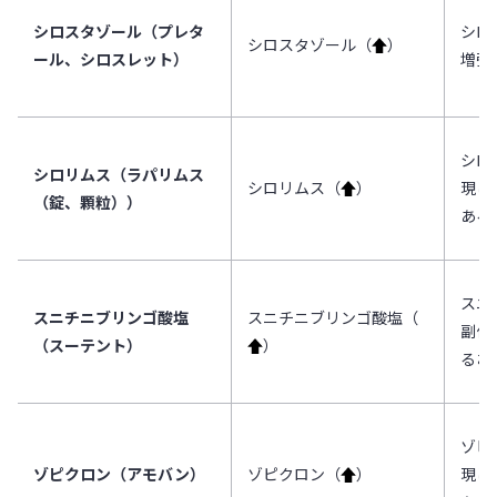
シロスタゾール（プレタ
シロ
シロスタゾール（
↑
）
ール、シロスレット）
増強
シロ
シロリムス（ラパリムス
シロリムス（
↑
）
現し
（錠、顆粒））
ある
スニ
スニチニブリンゴ酸塩
スニチニブリンゴ酸塩（
副作
（スーテント）
↑
）
るお
ゾピ
ゾピクロン（アモバン）
ゾピクロン（
↑
）
現し