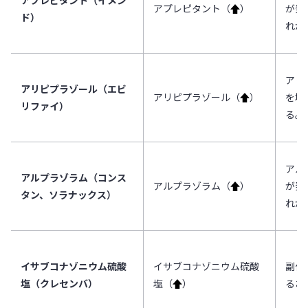
アプレピタント（イメン
アプレピタント（
↑
）
が発
ド）
れが
アリ
アリピプラゾール（エビ
アリピプラゾール（
↑
）
を増
リファイ）
る。
アル
アルプラゾラム（コンス
アルプラゾラム（
↑
）
が発
タン、ソラナックス）
れが
イサブコナゾニウム硫酸
イサブコナゾニウム硫酸
副作
塩（クレセンバ）
塩（
↑
）
るお