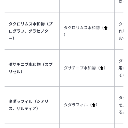
ある
タクロリムス水和物（プ
タク
タクロリムス水和物（
↑
ログラフ、グラセプタ
作用
）
ー）
おそ
ダサ
ダサチニブ水和物（スプ
ダサチニブ水和物（
↑
）
用が
リセル）
それ
タダ
タダラフィル（シアリ
タダラフィル（
↑
）
を上
ス、ザルティア）
る。