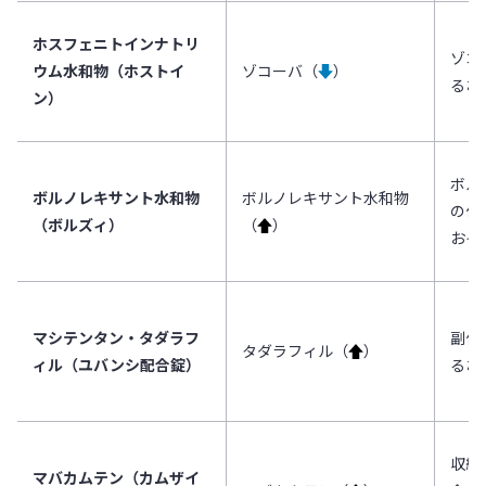
ホスフェニトインナトリ
ゾコ
ウム水和物（ホストイ
ゾコーバ（
↓
）
るお
ン）
ボル
ボルノレキサント水和物
ボルノレキサント水和物
の作
（ボルズィ）
（
↑
）
おそ
マシテンタン・タダラフ
副作
タダラフィル（
↑
）
ィル（ユバンシ配合錠）
るお
収縮
マバカムテン（カムザイ