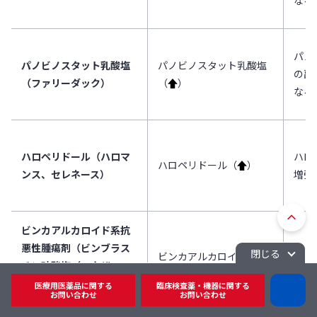
なる
パノ
パノビノスタット乳酸塩
パノビノスタット乳酸塩
の副
（ファリーダック）
（
↑
）
なる
ハロペリドール（ハロマ
ハロ
ハロペリドール（
↑
）
ンス、セレネース）
増強
ト
ビンカアルカロイド系抗
ッ
悪性腫瘍剤（ビンブラス
プ
閉じる
ビンカアルカロイド系抗
筋神
チン硫酸塩（エクザー
へ
悪性腫瘍薬（
↑
）
する
ル）、ビンクリスチン硫
医療用医薬品に関する
臨床検査薬・機器に関する
D
戻
お問い合わせ
お問い合わせ
酸塩（オンコビン）等）
I
る
チ