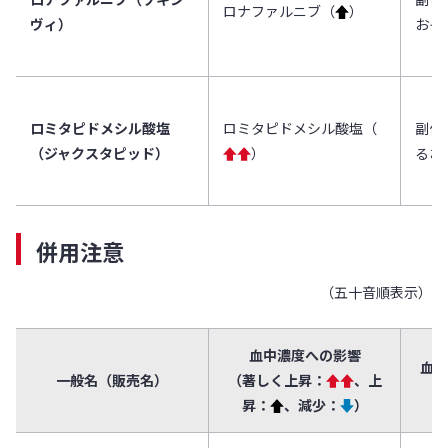
ロナファルニブ（
↑
）
ヴィ）
おそ
ロミタピドメシル酸塩
ロミタピドメシル酸塩（
副作
（ジャクスタピッド）
↑↑
）
るお
併用注意
（五十音順表示）
血中濃度への影響
血中
一般名（販売名）
（著しく上昇：
↑↑
、上
昇：
↑
、減少：
↓
）