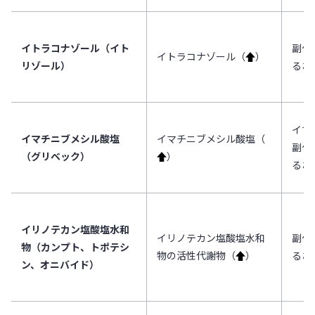
イトラコナゾール（イト
副作
イトラコナゾール（
↑
）
リゾール）
るお
イマ
イマチニブメシル酸塩
イマチニブメシル酸塩（
副作
（グリベック）
↑
）
るお
イリノテカン塩酸塩水和
イリノテカン塩酸塩水和
副作
物（カンプト、トポテシ
物の活性代謝物（
↑
）
るお
ン、オニバイド）