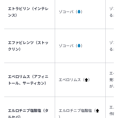
エトラビリン（インテレ
ゾコ
ゾコーバ（
↓
）
ンス）
るお
エファビレンツ（ストッ
ゾコ
ゾコーバ（
↓
）
クリン）
るお
エベ
エベロリムス（アフィニ
エベロリムス（
↑
）
発現
トール、サーティカン）
があ
エル
エルロチニブ塩酸塩（タ
エルロチニブ塩酸塩（
↑
作用
ルセバ）
）