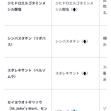
血管
ジヒドロエルゴタミンメ
ジヒドロエルゴタミンメ
用が
シル酸塩
シル酸塩（
↑
）
る。
シンバスタチン（リポバ
横紋
シンバスタチン（
↑
）
ス）
おそ
スボ
スボレキサント（ベルソ
スボレキサント（
↑
）
著し
ムラ）
ある
セイヨウオトギリソウ
（St.John's Wort、セン
ゾコ