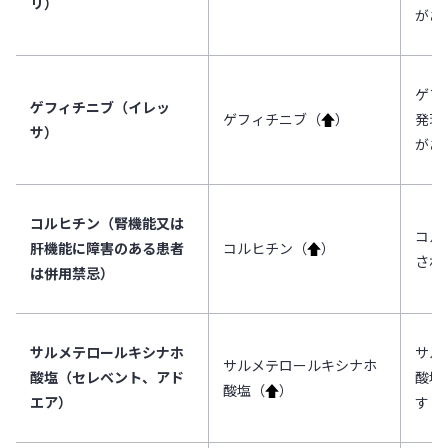
リ）
があ
ゲフ
ゲフィチニブ（イレッ
ゲフィチニブ（
↑
）
発現
サ）
があ
コルヒチン（腎機能又は
コル
肝機能に障害のある患者
コルヒチン（
↑
）
され
は併用禁忌）
サルメテロールキシナホ
サル
サルメテロールキシナホ
酸塩（セレベント、アド
酸塩
酸塩（
↑
）
エア）
すく