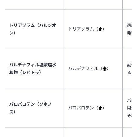
トリアゾラム（ハルシオ
過度
トリアゾラム（
↑
）
ン）
発現
バルデナフィル塩酸塩水
副作
バルデナフィル（
↑
）
和物（レビトラ）
るお
パロ
パロバロテン（ソホノ
パロバロテン（
↑
）
用が
ス）
それ