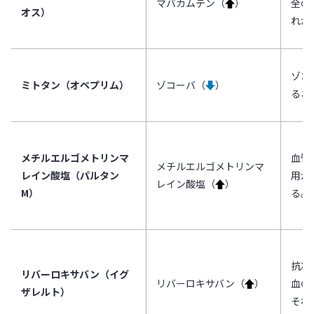
マバカムテン（
↑
）
全の
オス）
れが
ゾコ
ミトタン（オペプリム）
ゾコーバ（
↓
）
るお
メチルエルゴメトリンマ
血管
メチルエルゴメトリンマ
レイン酸塩（パルタン
用が
レイン酸塩（
↑
）
M）
る。
抗凝
リバーロキサバン（イグ
リバーロキサバン（
↑
）
血の
ザレルト）
それ